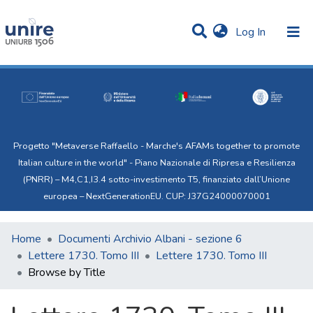
(current)
Log In
Communities & Collections
All of Uni.Re
Progetto "Metaverse Raffaello - Marche's AFAMs together to promote
Italian culture in the world" - Piano Nazionale di Ripresa e Resilienza
(PNRR) – M4,C1,I3.4 sotto-investimento T5, finanziato dall’Unione
europea – NextGenerationEU. CUP: J37G24000070001
Home
Documenti Archivio Albani - sezione 6
Lettere 1730. Tomo III
Lettere 1730. Tomo III
Browse by Title