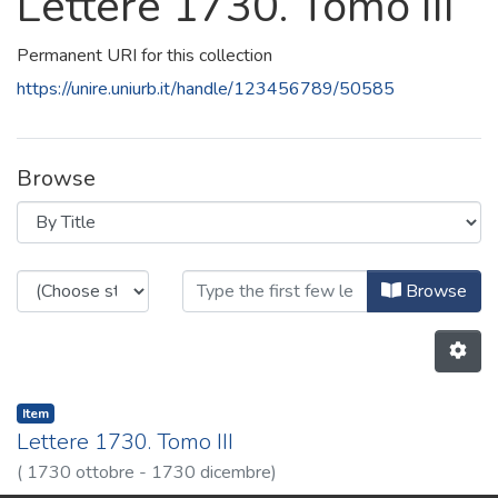
Lettere 1730. Tomo III
Permanent URI for this collection
https://unire.uniurb.it/handle/123456789/50585
Browse
Browsing Lettere 1730. Tomo III by
Browse
Item
Lettere 1730. Tomo III
(
1730 ottobre - 1730 dicembre
)