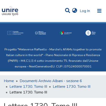
(current)
Log In
Communities & Collections
Statistics
All of Uni.Re
Progetto "Metaverse Raffaello - Marche's AFAMs together to promote
Italian culture in the world" - Piano Nazionale di Ripresa e Resilienza
(PNRR) – M4,C1,I3.4 sotto-investimento T5, finanziato dall’Unione
europea – NextGenerationEU. CUP: J37G24000070001
Home
Documenti Archivio Albani - sezione 6
Lettere 1730. Tomo III
Lettere 1730. Tomo III
Lettere 1730. Tomo III