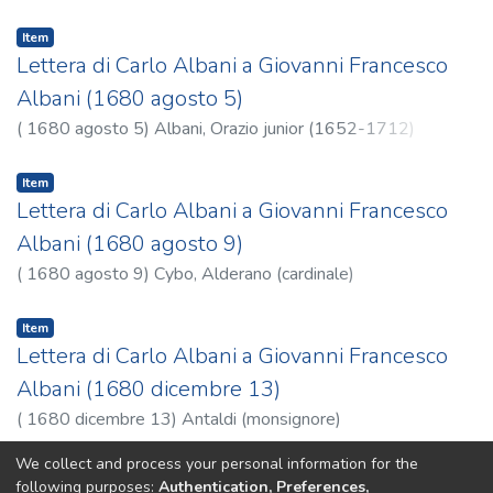
Item
Lettera di Carlo Albani a Giovanni Francesco
Albani (1680 agosto 5)
(
1680 agosto 5
)
Albani, Orazio junior (1652-1712)
Item
Lettera di Carlo Albani a Giovanni Francesco
Albani (1680 agosto 9)
(
1680 agosto 9
)
Cybo, Alderano (cardinale)
Item
Lettera di Carlo Albani a Giovanni Francesco
Albani (1680 dicembre 13)
(
1680 dicembre 13
)
Antaldi (monsignore)
We collect and process your personal information for the
Previous
Next
following purposes:
Authentication, Preferences,