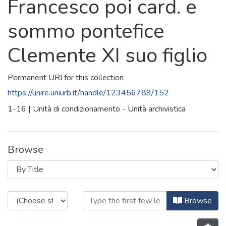
Francesco poi card. e
sommo pontefice
Clemente XI suo figlio
Permanent URI for this collection
https://unire.uniurb.it/handle/123456789/152
1-16 | Unità di condizionamento - Unità archivistica
Browse
Browsing Lettere delli sig.ri Fabio,
Browse