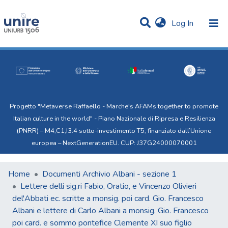
(current)
Log In
Communities & Collections
All of Uni.Re
Progetto "Metaverse Raffaello - Marche's AFAMs together to promote
Italian culture in the world" - Piano Nazionale di Ripresa e Resilienza
(PNRR) – M4,C1,I3.4 sotto-investimento T5, finanziato dall’Unione
europea – NextGenerationEU. CUP: J37G24000070001
Home
Documenti Archivio Albani - sezione 1
Lettere delli sig.ri Fabio, Oratio, e Vincenzo Olivieri
del'Abbati ec. scritte a monsig. poi card. Gio. Francesco
Albani e lettere di Carlo Albani a monsig. Gio. Francesco
poi card. e sommo pontefice Clemente XI suo figlio