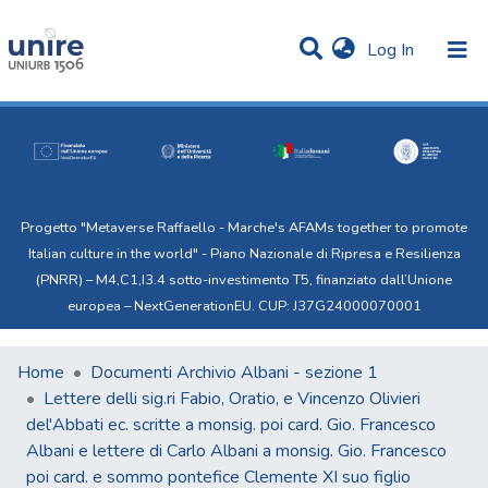
(current)
Log In
Communities & Collections
All of Uni.Re
Progetto "Metaverse Raffaello - Marche's AFAMs together to promote
Italian culture in the world" - Piano Nazionale di Ripresa e Resilienza
(PNRR) – M4,C1,I3.4 sotto-investimento T5, finanziato dall’Unione
europea – NextGenerationEU. CUP: J37G24000070001
Home
Documenti Archivio Albani - sezione 1
Lettere delli sig.ri Fabio, Oratio, e Vincenzo Olivieri
del'Abbati ec. scritte a monsig. poi card. Gio. Francesco
Albani e lettere di Carlo Albani a monsig. Gio. Francesco
poi card. e sommo pontefice Clemente XI suo figlio