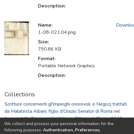
Description:
Name:
Downlo
1-08-021.04.png
Size:
790.86 KB
Format:
Portable Network Graphics
Description:
Collections
Scritture concernenti gl'Impieghi onorevoli, e Negozj trattati
da Malatesta Albani, figlio d'Orazio Senator di Roma nel
tempo della Guerra sotto Urbano Ottavo, dall'anno 1641.
We collect and process your personal information for the
fin all'anno 1645
following purposes:
Authentication, Preferences,