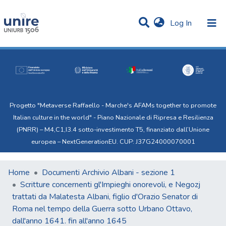
(current)
Log In
Communities & Collections
Statistics
All of Uni.Re
Progetto "Metaverse Raffaello - Marche's AFAMs together to promote
Italian culture in the world" - Piano Nazionale di Ripresa e Resilienza
(PNRR) – M4,C1,I3.4 sotto-investimento T5, finanziato dall’Unione
europea – NextGenerationEU. CUP: J37G24000070001
Home
Documenti Archivio Albani - sezione 1
Scritture concernenti gl'Impieghi onorevoli, e Negozj
trattati da Malatesta Albani, figlio d'Orazio Senator di
Roma nel tempo della Guerra sotto Urbano Ottavo,
dall'anno 1641. fin all'anno 1645