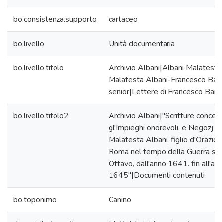
bo.consistenza.supporto
cartaceo
bo.livello
Unità documentaria
bo.livello.titolo
Archivio Albani|Albani Malatesta
Malatesta Albani-Francesco Barb
senior|Lettere di Francesco Barb
bo.livello.titolo2
Archivio Albani|"Scritture concer
gl'Impieghi onorevoli, e Negozj tr
Malatesta Albani, figlio d'Orazio 
Roma nel tempo della Guerra so
Ottavo, dall'anno 1641. fin all'an
1645"|Documenti contenuti
bo.toponimo
Canino