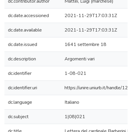
dc.contributor.author
Mattei, Luigi (marchese)
dc.date.accessioned
2021-11-29T17:03:31Z
dc.date.available
2021-11-29T17:03:31Z
dc.date.issued
1641 settembre 18
dc.description
Argomenti vari
dc.identifier
1-08-021
dc.identifier.uri
https://unire.uniurb.it/handle/
dc.language
Italiano
dc.subject
1|08|021
dc.title
Lettera del cardinale Barberini F