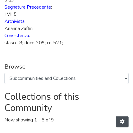
6|27
Segnatura Precedente
:
I VII 5
Archivista
:
Arianna Zaffini
Consistenza
:
sfascc. 8; docc. 309; cc. 521;
Browse
Collections of this
Community
Now showing
1 - 5 of 9