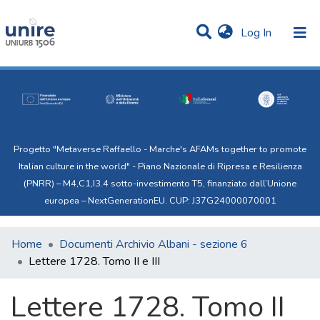
(current)
Log In
Communities & Collections
Statistics
All of Uni.Re
Progetto "Metaverse Raffaello - Marche's AFAMs together to promote
Italian culture in the world" - Piano Nazionale di Ripresa e Resilienza
(PNRR) – M4,C1,I3.4 sotto-investimento T5, finanziato dall’Unione
europea – NextGenerationEU. CUP: J37G24000070001
Home
Documenti Archivio Albani - sezione 6
Lettere 1728. Tomo II e III
Lettere 1728. Tomo II