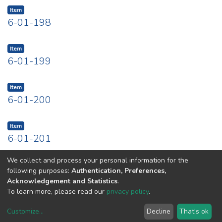
Item
6-01-198
Item
6-01-199
Item
6-01-200
Item
6-01-201
We collect and process your personal information for the
Previous
Next
following purposes:
Authentication, Preferences,
Acknowledgement and Statistics
.
To learn more, please read our
privacy policy
.
Uni.Re software
copyright © 2002-2026
LYRASIS
Cookie settings
Privacy policy
End User Agreement
Customize
...
Decline
That's ok
UNIURB