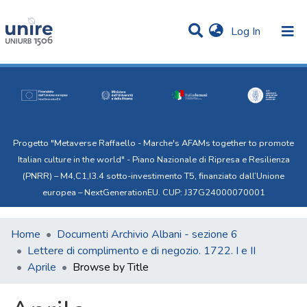
(current)
Log In
Communities & Collections
All of Uni.Re
Progetto "Metaverse Raffaello - Marche's AFAMs together to promote
Italian culture in the world" - Piano Nazionale di Ripresa e Resilienza
(PNRR) – M4,C1,I3.4 sotto-investimento T5, finanziato dall’Unione
europea – NextGenerationEU. CUP: J37G24000070001
Home
Documenti Archivio Albani - sezione 6
Lettere di complimento e di negozio. 1722. I e II
Aprile
Browse by Title