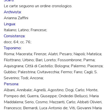
Scarti
:
Le carte seguono un ordine cronologico.
Archivista
:
Arianna Zaffini
Lingua
:
Italiano; Latino; Francese;
Consistenza
:
docc. 64; cc. 76;
Toponimo
:
Roma; Macerata; Firenze; Alatri; Pesaro; Napoli; Matelica;
Filottrano; Urbino; Bari; Loreto; Fossombrone; Parma;
Aquisgrana; Città di Castello; Bologna; Palermo; Piacenza;
Gubbio; Palestrina; Civitavecchia; Fermo; Fano; Cagli; S.
Severino; Todi; Ancona;
Persona
:
Albani, Annibale; Agnelli, Agostino; Dogi, Carlo; Monte,
Pompeo del; Guerra, Giuseppe; Ondedei Bellucci, Maria
Maddalena; Serio, Cosmo; Mazzanti, Carlo; Abbati Olivieri,
Francesco; Bernardi, Luca Antonio de; Viti, Giovanni Maria