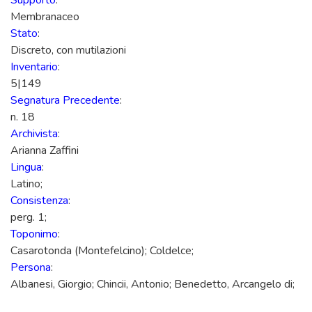
Supporto
:
Membranaceo
Stato
:
Discreto, con mutilazioni
Inventario
:
5|149
Segnatura Precedente
:
n. 18
Archivista
:
Arianna Zaffini
Lingua
:
Latino;
Consistenza
:
perg. 1;
Toponimo
:
Casarotonda (Montefelcino); Coldelce;
Persona
:
Albanesi, Giorgio; Chincii, Antonio; Benedetto, Arcangelo di;