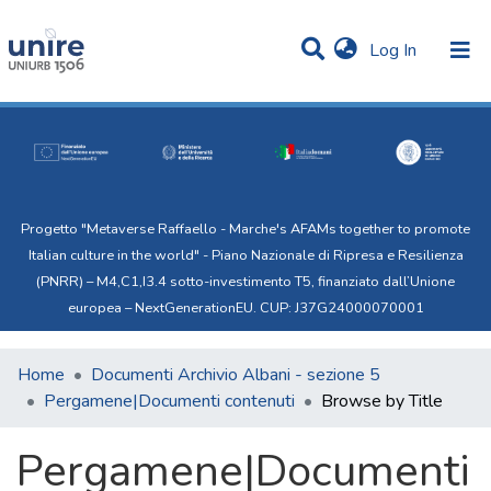
(current)
Log In
Communities & Collections
All of Uni.Re
Progetto "Metaverse Raffaello - Marche's AFAMs together to promote
Italian culture in the world" - Piano Nazionale di Ripresa e Resilienza
(PNRR) – M4,C1,I3.4 sotto-investimento T5, finanziato dall’Unione
europea – NextGenerationEU. CUP: J37G24000070001
Home
Documenti Archivio Albani - sezione 5
Pergamene|Documenti contenuti
Browse by Title
Pergamene|Documenti