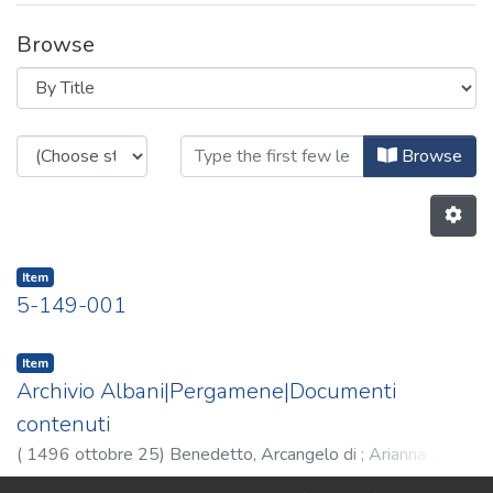
Browse
Browsing Pergamene|Documenti con
Browse
Item
5-149-001
Item
Archivio Albani|Pergamene|Documenti
contenuti
(
1496 ottobre 25
)
Benedetto, Arcangelo di
;
Arianna Zaffini