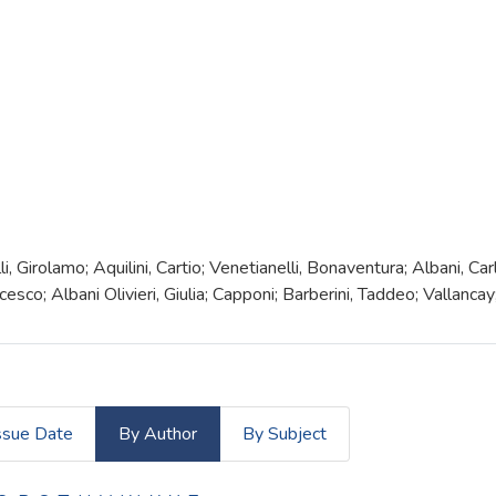
 Girolamo; Aquilini, Cartio; Venetianelli, Bonaventura; Albani, Carl
cesco; Albani Olivieri, Giulia; Capponi; Barberini, Taddeo; Vallancay
ssue Date
By Author
By Subject