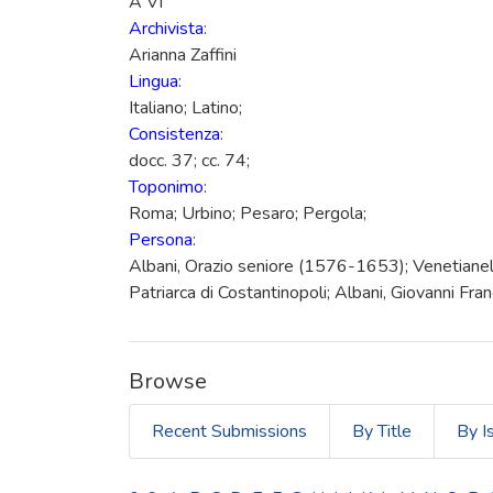
A VI
Archivista
:
Arianna Zaffini
Lingua
:
Italiano; Latino;
Consistenza
:
docc. 37; cc. 74;
Toponimo
:
Roma; Urbino; Pesaro; Pergola;
Persona
:
Albani, Orazio seniore (1576-1653); Venetianelli,
Patriarca di Costantinopoli; Albani, Giovanni Fran
Browse
Recent Submissions
By Title
By I