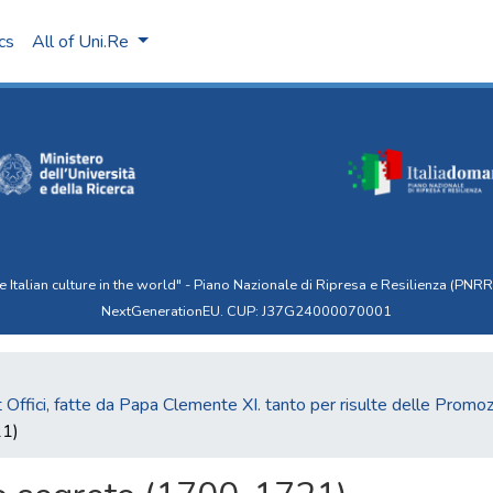
ics
All of Uni.Re
talian culture in the world" - Piano Nazionale di Ripresa e Resilienza (PNRR)
NextGenerationEU. CUP: J37G24000070001
2
t Offici, fatte da Papa Clemente XI. tanto per risulte delle Promozi
21)