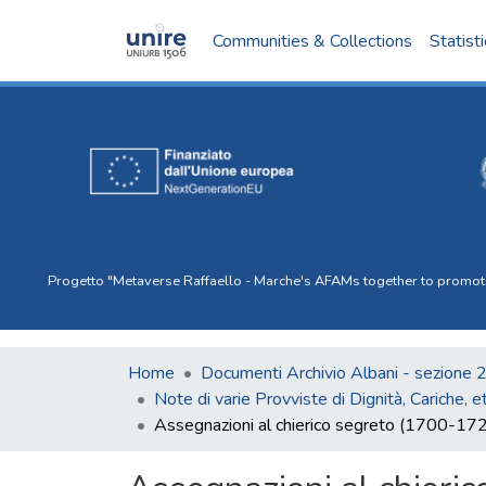
Communities & Collections
Statist
Progetto "Metaverse Raffaello - Marche's AFAMs together to promote I
Home
Documenti Archivio Albani - sezione 
Note di varie Provviste di Dignità, Cariche, e
Assegnazioni al chierico segreto (1700-17