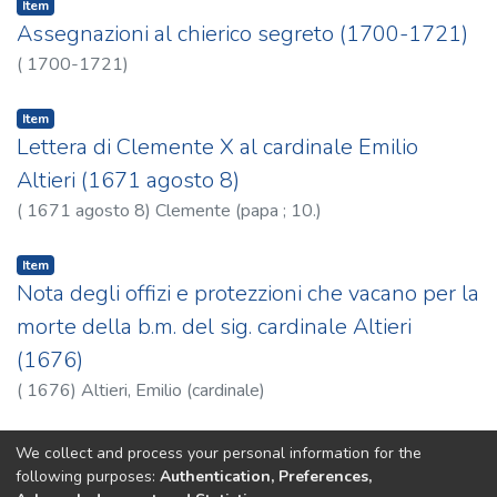
Item
Assegnazioni al chierico segreto (1700-1721)
(
1700-1721
)
Item
Lettera di Clemente X al cardinale Emilio
Altieri (1671 agosto 8)
(
1671 agosto 8
)
Clemente (papa ; 10.)
Item
Nota degli offizi e protezzioni che vacano per la
morte della b.m. del sig. cardinale Altieri
(1676)
(
1676
)
Altieri, Emilio (cardinale)
(current)
1
2
3
4
5
6
7
8
9
10
...
31
We collect and process your personal information for the
following purposes:
Authentication, Preferences,