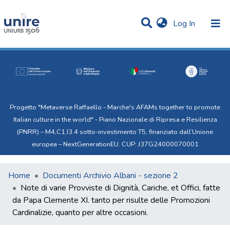
(current)
Log In
Communities & Collections
Statistics
All of Uni.Re
Progetto "Metaverse Raffaello - Marche's AFAMs together to promote
Italian culture in the world" - Piano Nazionale di Ripresa e Resilienza
(PNRR) – M4,C1,I3.4 sotto-investimento T5, finanziato dall’Unione
europea – NextGenerationEU. CUP: J37G24000070001
Home
Documenti Archivio Albani - sezione 2
Note di varie Provviste di Dignità, Cariche, et Offici, fatte
da Papa Clemente XI. tanto per risulte delle Promozioni
Cardinalizie, quanto per altre occasioni.