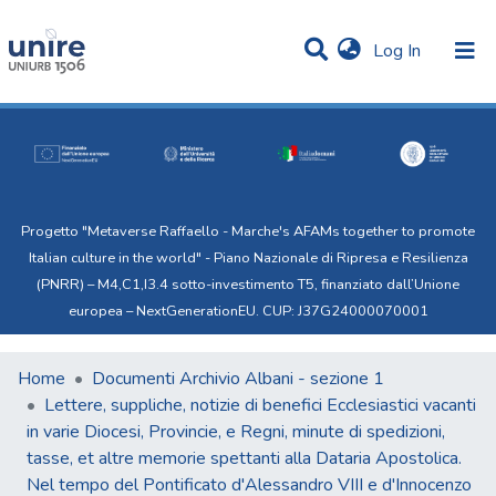
(current)
Log In
Communities & Collections
Statistics
All of Uni.Re
Progetto "Metaverse Raffaello - Marche's AFAMs together to promote
Italian culture in the world" - Piano Nazionale di Ripresa e Resilienza
(PNRR) – M4,C1,I3.4 sotto-investimento T5, finanziato dall’Unione
europea – NextGenerationEU. CUP: J37G24000070001
Home
Documenti Archivio Albani - sezione 1
Lettere, suppliche, notizie di benefici Ecclesiastici vacanti
in varie Diocesi, Provincie, e Regni, minute di spedizioni,
tasse, et altre memorie spettanti alla Dataria Apostolica.
Nel tempo del Pontificato d'Alessandro VIII e d'Innocenzo