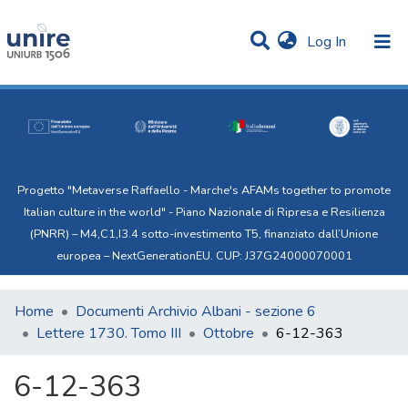
(current)
Log In
Communities & Collections
Statistics
All of Uni.Re
Progetto "Metaverse Raffaello - Marche's AFAMs together to promote
Italian culture in the world" - Piano Nazionale di Ripresa e Resilienza
(PNRR) – M4,C1,I3.4 sotto-investimento T5, finanziato dall’Unione
europea – NextGenerationEU. CUP: J37G24000070001
Home
Documenti Archivio Albani - sezione 6
Lettere 1730. Tomo III
Ottobre
6-12-363
6-12-363