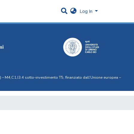
Log In
 – M4,C1,I3.4 sotto-investimento T5, finanziato dall’Unione europea –