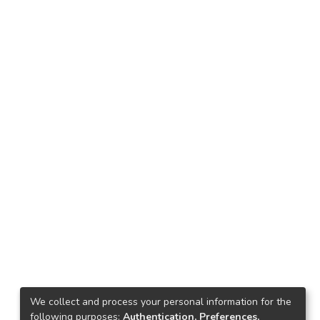
We collect and process your personal information for the
following purposes:
Authentication, Preferences,