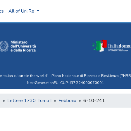
ics
All of Uni.Re
talian culture in the world" - Piano Nazionale di Ripresa e Resilienza (PNRR)
NextGenerationEU. CUP: J37G24000070001
6
Lettere 1730. Tomo I
Febbraio
6-10-241