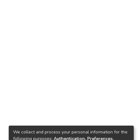
We collect and process your personal information for the
following purposes:
Authentication, Preferences,