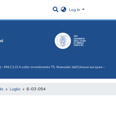
Log In
 – M4,C1,I3.4 sotto-investimento T5, finanziato dall’Unione europea –
do
Luglio
6-03-054