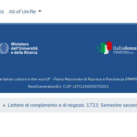
ics
All of Uni.Re
talian culture in the world" - Piano Nazionale di Ripresa e Resilienza (PNRR)
NextGenerationEU. CUP: J37G24000070001
6
Lettere di complimento e di negozio. 1723. Semestre secon