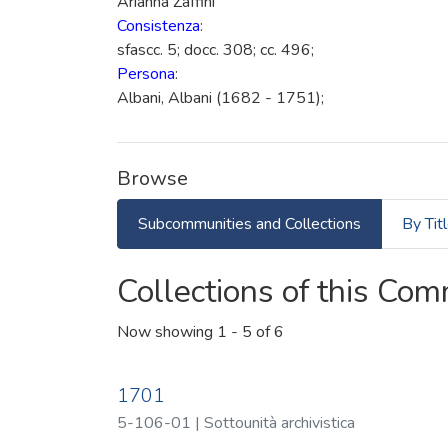
Arianna Zaffini
Consistenza
:
sfascc. 5; docc. 308; cc. 496;
Persona
:
Albani, Albani (1682 - 1751);
Browse
Subcommunities and Collections
By Tit
Collections of this Co
Now showing
1 - 5 of 6
1701
5-106-01 | Sottounità archivistica