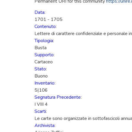
Permanent URI for this community
https://uni
Data
:
1701 - 1705
Contenuto
:
Lettere di carattere confidenziale e personale i
Tipologia
:
Busta
Supporto
:
Cartaceo
Stato
:
Buono
Inventario
:
5|106
Segnatura Precedente
:
I VIII 4
Scarti
:
Le carte sono organizzate in sottofascicoli annual
Archivista
: