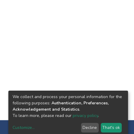
We collect and process your personal information for the
following purposes:
Authentication, Preferences,
Acknowledgement and Statistics
.
To learn more, please read our
privacy policy
.
Customize
...
Decline
That's ok