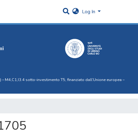
Log In
 – M4,C1,I3.4 sotto-investimento T5, finanziato dall’Unione europea –
 1705