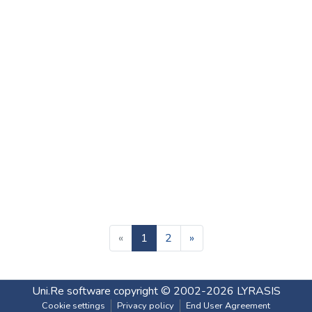
(current)
«
1
2
»
Uni.Re software
copyright © 2002-2026
LYRASIS
Cookie settings
Privacy policy
End User Agreement