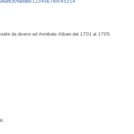
re.uniurb.it/handle/123456789/45314
nviate da diversi ad Annibale Albani dal 1701 al 1705.
i.