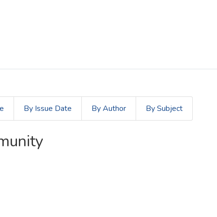
le
By Issue Date
By Author
By Subject
mmunity