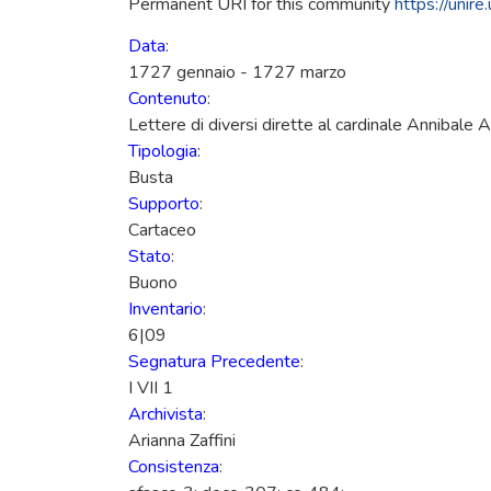
Permanent URI for this community
https://uni
Data
:
1727 gennaio - 1727 marzo
Contenuto
:
Lettere di diversi dirette al cardinale Annibale 
Tipologia
:
Busta
Supporto
:
Cartaceo
Stato
:
Buono
Inventario
:
6|09
Segnatura Precedente
:
I VII 1
Archivista
:
Arianna Zaffini
Consistenza
: