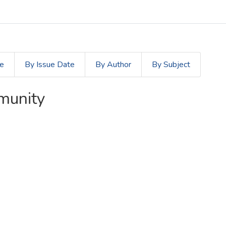
le
By Issue Date
By Author
By Subject
mmunity