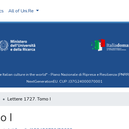
ics
All of Uni.Re
talian culture in the world" - Piano Nazionale di Ripresa e Resilienza (PNRR)
NextGenerationEU. CUP: J37G24000070001
6
Lettere 1727. Tomo I
o I