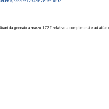
re.uniurb.it/handle/123456789/50602
Albani da gennaio a marzo 1727 relative a complimenti e ad affari n