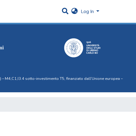
Log In
 – M4,C1,I3.4 sotto-investimento T5, finanziato dall’Unione europea –