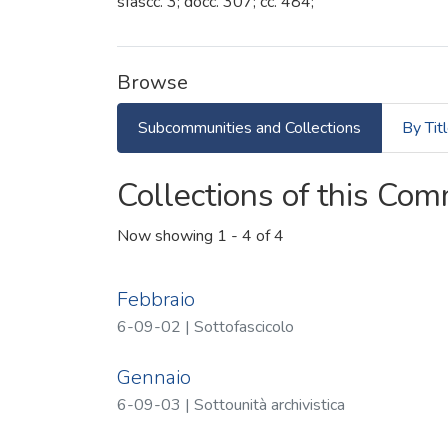
sfascc. 3; docc. 307; cc. 484;
Browse
Subcommunities and Collections
By Tit
Collections of this Co
Now showing
1 - 4 of 4
Febbraio
6-09-02 | Sottofascicolo
Gennaio
6-09-03 | Sottounità archivistica