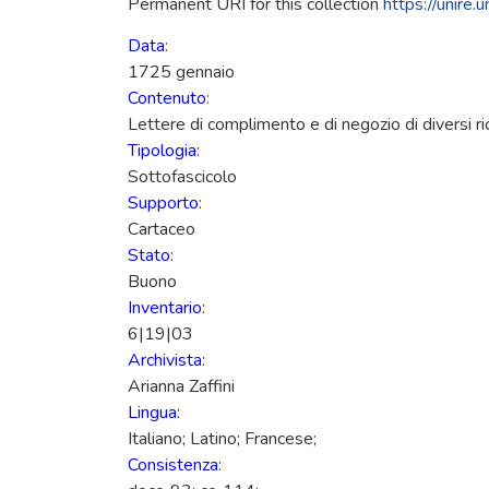
Permanent URI for this collection
https://unire
Data
:
1725 gennaio
Contenuto
:
Lettere di complimento e di negozio di diversi 
Tipologia
:
Sottofascicolo
Supporto
:
Cartaceo
Stato
:
Buono
Inventario
:
6|19|03
Archivista
:
Arianna Zaffini
Lingua
:
Italiano; Latino; Francese;
Consistenza
: