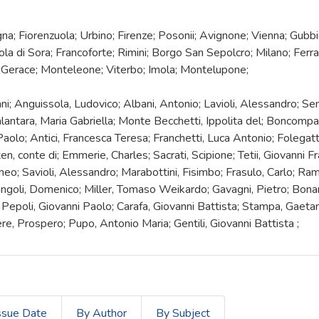
gna; Fiorenzuola; Urbino; Firenze; Posonii; Avignone; Vienna; Gubbi
la di Sora; Francoforte; Rimini; Borgo San Sepolcro; Milano; Fer
 Gerace; Monteleone; Viterbo; Imola; Montelupone;
; Anguissola, Ludovico; Albani, Antonio; Lavioli, Alessandro; Semp
alantara, Maria Gabriella; Monte Becchetti, Ippolita del; Boncomp
Paolo; Antici, Francesca Teresa; Franchetti, Luca Antonio; Folegat
en, conte di; Emmerie, Charles; Sacrati, Scipione; Tetii, Giovanni 
eo; Savioli, Alessandro; Marabottini, Fisimbo; Frasulo, Carlo; Ram
ngoli, Domenico; Miller, Tomaso Weikardo; Gavagni, Pietro; Bonare
epoli, Giovanni Paolo; Carafa, Giovanni Battista; Stampa, Gaetano;
re, Prospero; Pupo, Antonio Maria; Gentili, Giovanni Battista ;
ssue Date
By Author
By Subject