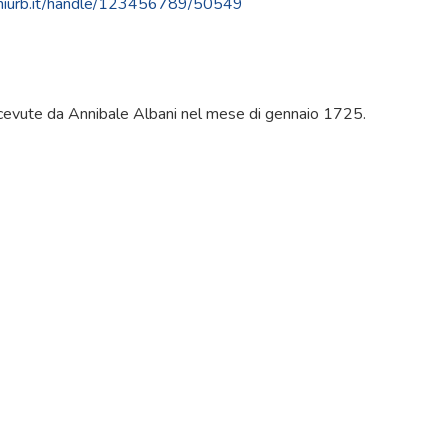
.uniurb.it/handle/123456789/50549
ricevute da Annibale Albani nel mese di gennaio 1725.