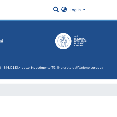
Log In
 – M4,C1,I3.4 sotto-investimento T5, finanziato dall’Unione europea –