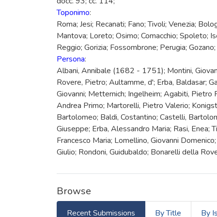
docc. 93; cc. 114;
Toponimo
:
Roma; Jesi; Recanati; Fano; Tivoli; Venezia; Bolo
Mantova; Loreto; Osimo; Comacchio; Spoleto; Iso
Reggio; Gorizia; Fossombrone; Perugia; Gozano;
Persona
:
Albani, Annibale (1682 - 1751); Montini, Giovanni
Rovere, Pietro; Aultamme, d'; Erba, Baldasar; G
Giovanni; Metternich; Ingelheim; Agabiti, Pietro 
Andrea Primo; Martorelli, Pietro Valerio; Konigst
Bartolomeo; Baldi, Costantino; Castelli, Bartolom
Giuseppe; Erba, Alessandro Maria; Rasi, Enea; Ti
Francesco Maria; Lomellino, Giovanni Domenico; P
Giulio; Rondoni, Guidubaldo; Bonarelli della Rove
Browse
Recent Submissions
By Title
By I