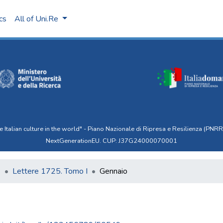
ics
All of Uni.Re
talian culture in the world" - Piano Nazionale di Ripresa e Resilienza (PNRR)
NextGenerationEU. CUP: J37G24000070001
6
Lettere 1725. Tomo I
Gennaio