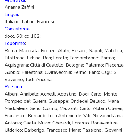
Archivista
:
Arianna Zaffini
Lingua
:
Italiano; Latino; Francese;
Consistenza
:
docc. 60; cc. 102;
Toponimo
:
Roma; Macerata; Firenze; Alatri; Pesaro; Napoli; Matelica;
Filottrano; Urbino; Bari; Loreto; Fossombrone; Parma;
Aquisgrana; Città di Castello; Bologna; Palermo; Piacenza;
Gubbio; Palestrina; Civitavecchia; Fermo; Fano; Cagli; S.
Severino; Todi; Ancona;
Persona
:
Albani, Annibale; Agnelli, Agostino; Dogi, Carlo; Monte,
Pompeo del; Guerra, Giuseppe; Ondedei Bellucci, Maria
Maddalena; Serio, Cosmo; Mazzanti, Carlo; Abbati Olivieri,
Francesco; Bernardi, Luca Antonio de; Viti, Giovanni Maria
Antonio; Gaeta, Muzio; Gherardi, Lorenzo; Bonaventura,
Ulderico; Barbarigo, Francesco Maria; Passionei, Giovanni