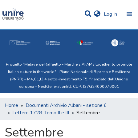
(current)
Log In
Communities & Collections
Statistics
All of Uni.Re
Progetto "Metaverse Raffaello - Marche's AFAMs together to promote
Italian culture in the world" - Piano Nazionale di Ripresa e Resilienza
(PNRR) – M4,C1,I3.4 sotto-investimento T5, finanziato dall’Unione
europea – NextGenerationEU. CUP: J37G24000070001
Home
Documenti Archivio Albani - sezione 6
Lettere 1728. Tomo II e III
Settembre
Settembre