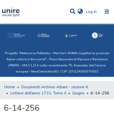
(current)
Log In
Communities & Collections
Statistics
All of Uni.Re
Progetto "Metaverse Raffaello - Marche's AFAMs together to promote
Italian culture in the world" - Piano Nazionale di Ripresa e Resilienza
(PNRR) – M4,C1,I3.4 sotto-investimento T5, finanziato dall’Unione
europea – NextGenerationEU. CUP: J37G24000070001
Home
Documenti Archivio Albani - sezione 6
Lettere dell'anno 1731. Tomo II
Giugno
6-14-256
6-14-256