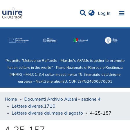
(current)
Log In
Communities & Collections
Statistics
All of Uni.Re
Progetto "Metaverse Raffaello - Marche's AFAMs together to promote
Italian culture in the world" - Piano Nazionale di Ripresa e Resilienza
(PNRR) – M4,C1,I3.4 sotto-investimento T5, finanziato dall’Unione
europea – NextGenerationEU. CUP: J37G24000070001
Home
Documenti Archivio Albani - sezione 4
Lettere diverse.1710
Lettere diverse del mese di agosto
4-25-157