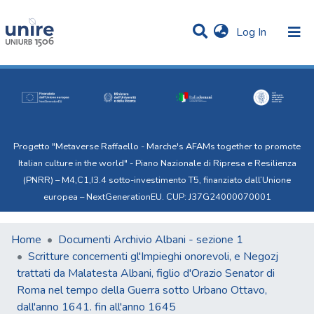
(current)
Log In
Communities & Collections
Statistics
All of Uni.Re
Progetto "Metaverse Raffaello - Marche's AFAMs together to promote
Italian culture in the world" - Piano Nazionale di Ripresa e Resilienza
(PNRR) – M4,C1,I3.4 sotto-investimento T5, finanziato dall’Unione
europea – NextGenerationEU. CUP: J37G24000070001
Home
Documenti Archivio Albani - sezione 1
Scritture concernenti gl'Impieghi onorevoli, e Negozj
trattati da Malatesta Albani, figlio d'Orazio Senator di
Roma nel tempo della Guerra sotto Urbano Ottavo,
dall'anno 1641. fin all'anno 1645