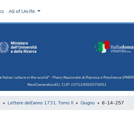
ics
All of Uni.Re
talian culture in the world" - Piano Nazionale di Ripresa e Resilienza (PNRR)
NextGenerationEU. CUP: J37G24000070001
6
Lettere dell'anno 1731. Tomo II
Giugno
6-14-257