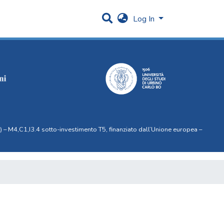
Log In
 – M4,C1,I3.4 sotto-investimento T5, finanziato dall’Unione europea –