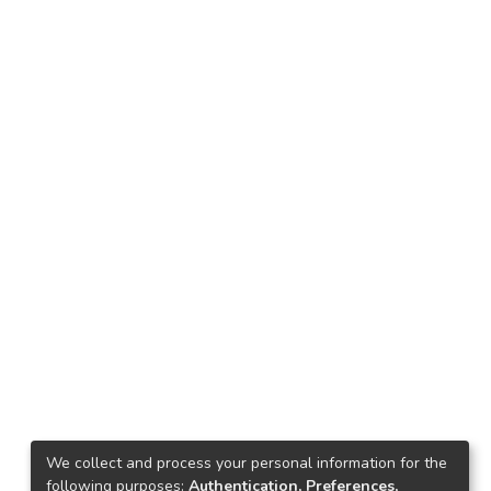
We collect and process your personal information for the
following purposes:
Authentication, Preferences,