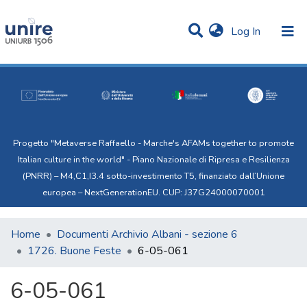
(current)
Log In
Communities & Collections
Statistics
All of Uni.Re
Progetto "Metaverse Raffaello - Marche's AFAMs together to promote
Italian culture in the world" - Piano Nazionale di Ripresa e Resilienza
(PNRR) – M4,C1,I3.4 sotto-investimento T5, finanziato dall’Unione
europea – NextGenerationEU. CUP: J37G24000070001
Home
Documenti Archivio Albani - sezione 6
1726. Buone Feste
6-05-061
6-05-061