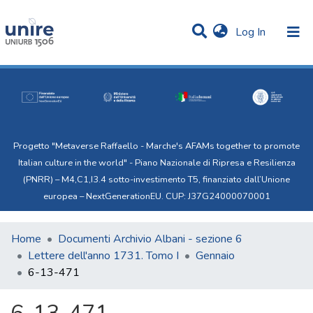
(current)
Log In
Communities & Collections
Statistics
All of Uni.Re
Progetto "Metaverse Raffaello - Marche's AFAMs together to promote
Italian culture in the world" - Piano Nazionale di Ripresa e Resilienza
(PNRR) – M4,C1,I3.4 sotto-investimento T5, finanziato dall’Unione
europea – NextGenerationEU. CUP: J37G24000070001
Home
Documenti Archivio Albani - sezione 6
Lettere dell'anno 1731. Tomo I
Gennaio
6-13-471