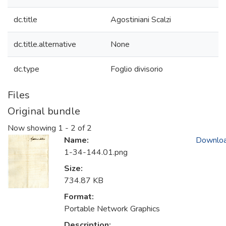
dc.title
Agostiniani Scalzi
dc.title.alternative
None
dc.type
Foglio divisorio
Files
Original bundle
Now showing
1 - 2 of 2
Name:
Downlo
1-34-144.01.png
Size:
734.87 KB
Format:
Portable Network Graphics
Description: