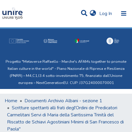
(current)
Log In
Communities & Collections
Statistics
All of Uni.Re
Progetto "Metaverse Raffaello - Marche's AFAMs together to promote
Italian culture in the world" - Piano Nazionale di Ripresa e Resilienza
(PNRR) – M4,C1,I3.4 sotto-investimento T5, finanziato dall’Unione
europea – NextGenerationEU. CUP: J37G24000070001
Home
Documenti Archivio Albani - sezione 1
Scritture spettanti alli frati degl'Ordini de Predicatori
Carmelitani Servi di Maria della Santissima Trinità del
Riscatto de Schiavi Agostiniani Minimi di San Francesco di
Paola"