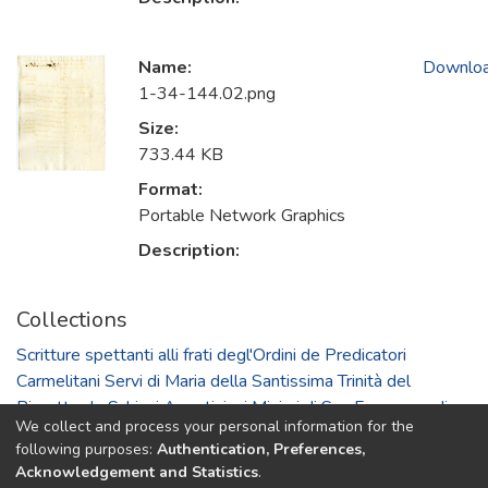
Name:
Downlo
1-34-144.02.png
Size:
733.44 KB
Format:
Portable Network Graphics
Description:
Collections
Scritture spettanti alli frati degl'Ordini de Predicatori
Carmelitani Servi di Maria della Santissima Trinità del
Riscatto de Schiavi Agostiniani Minimi di San Francesco di
We collect and process your personal information for the
Paola"
following purposes:
Authentication, Preferences,
Acknowledgement and Statistics
.