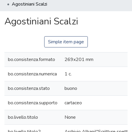
Agostiniani Scalzi
Agostiniani Scalzi
Simple item page
bo.consistenza.formato
269x201 mm
bo.consistenza.numerica
1 c.
bo.consistenza.stato
buono
bo.consistenza.supporto
cartaceo
bo.livello.titolo
None
bo.livello.titolo2
Archivio Albani|"Scritture spettanti