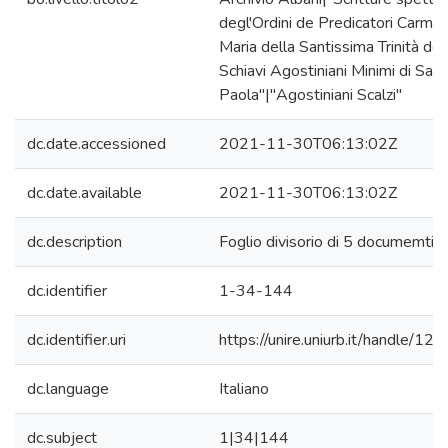
degl'Ordini de Predicatori Carmeli
Maria della Santissima Trinità de
Schiavi Agostiniani Minimi di San
Paola"|"Agostiniani Scalzi"
dc.date.accessioned
2021-11-30T06:13:02Z
dc.date.available
2021-11-30T06:13:02Z
dc.description
Foglio divisorio di 5 documemti
dc.identifier
1-34-144
dc.identifier.uri
https://unire.uniurb.it/handle/
dc.language
Italiano
dc.subject
1|34|144