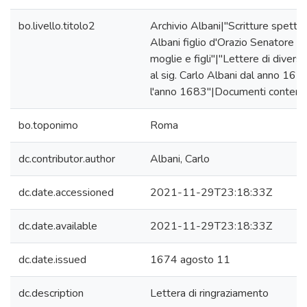
bo.livello.titolo2
Archivio Albani|"Scritture spettan
Albani figlio d'Orazio Senatore di
moglie e figli"|"Lettere di diversi 
al sig. Carlo Albani dal anno 1671
l'anno 1683"|Documenti contenu
bo.toponimo
Roma
dc.contributor.author
Albani, Carlo
dc.date.accessioned
2021-11-29T23:18:33Z
dc.date.available
2021-11-29T23:18:33Z
dc.date.issued
1674 agosto 11
dc.description
Lettera di ringraziamento