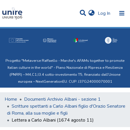
(current)
Log In
Communities & Collections
Statistics
All of Uni.Re
Progetto "Metaverse Raffaello - Marche's AFAMs together to promote
Italian culture in the world" - Piano Nazionale di Ripresa e Resilienza
(PNRR) – M4,C1,I3.4 sotto-investimento T5, finanziato dall’Unione
europea – NextGenerationEU. CUP: J37G24000070001
Home
Documenti Archivio Albani - sezione 1
Scritture spettanti a Carlo Albani figlio d'Orazio Senatore
di Roma, alla sua moglie e figli
Lettera a Carlo Albani (1674 agosto 11)