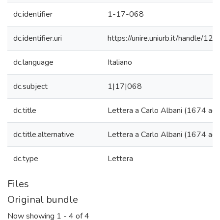
dc.identifier
1-17-068
dc.identifier.uri
https://unire.uniurb.it/handle/
dc.language
Italiano
dc.subject
1|17|068
dc.title
Lettera a Carlo Albani (1674 ag
dc.title.alternative
Lettera a Carlo Albani (1674 ag
dc.type
Lettera
Files
Original bundle
Now showing
1 - 4 of 4